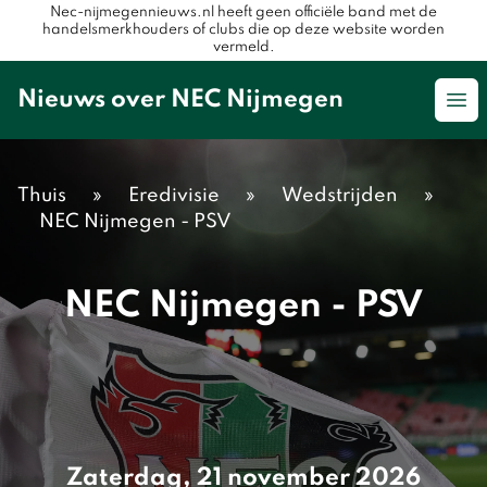
Nec-nijmegennieuws.nl heeft geen officiële band met de
handelsmerkhouders of clubs die op deze website worden
vermeld.
Nieuws over NEC Nijmegen
Op
Thuis
»
Eredivisie
»
Wedstrijden
»
NEC Nijmegen - PSV
NEC Nijmegen - PSV
Zaterdag, 21 november 2026