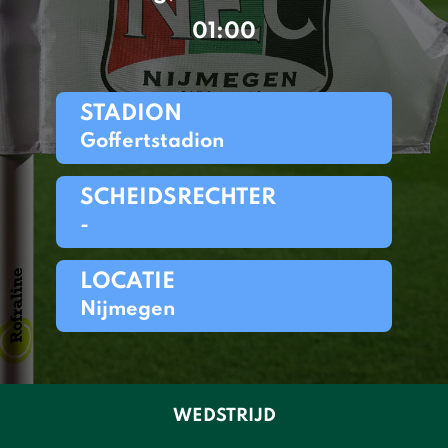
01:00
STADION
Goffertstadion
SCHEIDSRECHTER
-
LOCATIE
Nijmegen
WEDSTRIJD