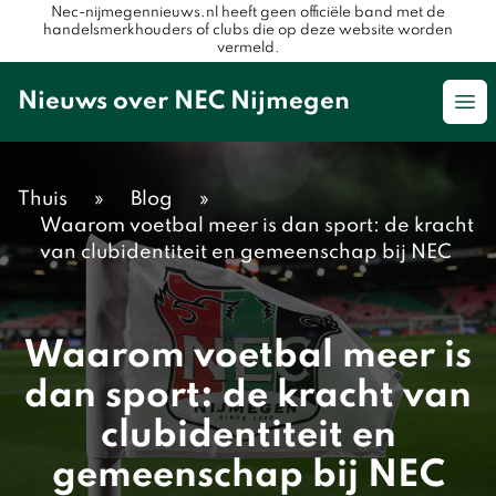
Nec-nijmegennieuws.nl heeft geen officiële band met de
handelsmerkhouders of clubs die op deze website worden
vermeld.
Nieuws over NEC Nijmegen
Op
Thuis
»
Blog
»
Waarom voetbal meer is dan sport: de kracht
van clubidentiteit en gemeenschap bij NEC
Waarom voetbal meer is
dan sport: de kracht van
clubidentiteit en
gemeenschap bij NEC